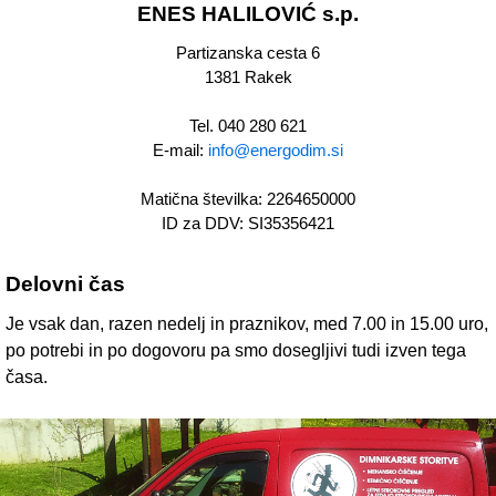
ENES HALILOVIĆ s.p.
Partizanska cesta 6
1381 Rakek
Tel. 040 280 621
E-mail:
info@energodim.si
Matična številka: 2264650000
ID za DDV: SI35356421
Delovni čas
Je vsak dan, razen nedelj in praznikov, med 7.00 in 15.00 uro,
po potrebi in po dogovoru pa smo dosegljivi tudi izven tega
časa.