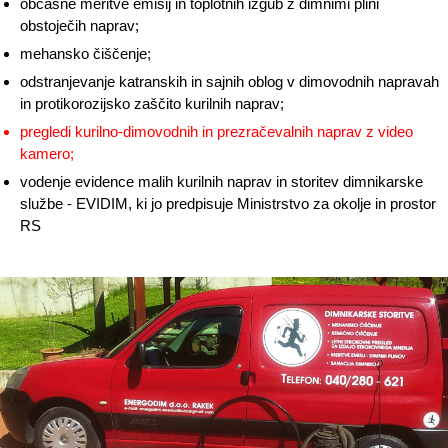
občasne meritve emisij in toplotnih izgub z dimnimi plini
obstoječih naprav;
mehansko čiščenje;
odstranjevanje katranskih in sajnih oblog v dimovodnih napravah
in protikorozijsko zaščito kurilnih naprav;
pregledi kurilno-dimovodnih in prezračevalnih naprav z video
kamero;
vodenje evidence malih kurilnih naprav in storitev dimnikarske
službe - EVIDIM, ki jo predpisuje Ministrstvo za okolje in prostor
RS